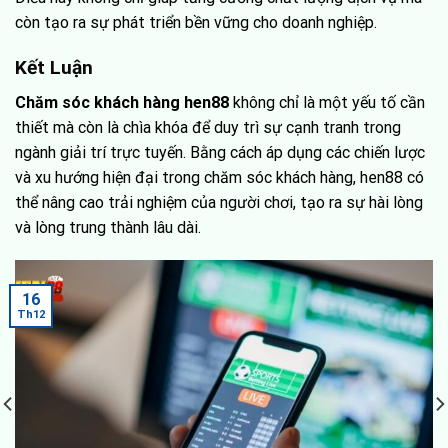
còn tạo ra sự phát triển bền vững cho doanh nghiệp.
Kết Luận
Chăm sóc khách hàng hen88
không chỉ là một yếu tố cần
thiết mà còn là chìa khóa để duy trì sự cạnh tranh trong
ngành giải trí trực tuyến. Bằng cách áp dụng các chiến lược
và xu hướng hiện đại trong chăm sóc khách hàng, hen88 có
thể nâng cao trải nghiệm của người chơi, tạo ra sự hài lòng
và lòng trung thành lâu dài.
16
Th12