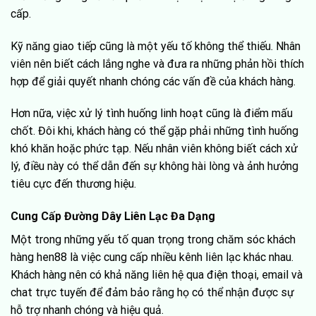
cấp.
Kỹ năng giao tiếp cũng là một yếu tố không thể thiếu. Nhân
viên nên biết cách lắng nghe và đưa ra những phản hồi thích
hợp để giải quyết nhanh chóng các vấn đề của khách hàng.
Hơn nữa, việc xử lý tình huống linh hoạt cũng là điểm mấu
chốt. Đôi khi, khách hàng có thể gặp phải những tình huống
khó khăn hoặc phức tạp. Nếu nhân viên không biết cách xử
lý, điều này có thể dẫn đến sự không hài lòng và ảnh hưởng
tiêu cực đến thương hiệu.
Cung Cấp Đường Dây Liên Lạc Đa Dạng
Một trong những yếu tố quan trọng trong chăm sóc khách
hàng hen88 là việc cung cấp nhiều kênh liên lạc khác nhau.
Khách hàng nên có khả năng liên hệ qua điện thoại, email và
chat trực tuyến để đảm bảo rằng họ có thể nhận được sự
hỗ trợ nhanh chóng và hiệu quả.