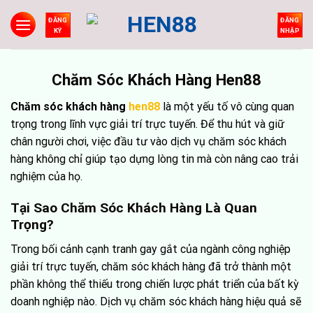
Chuyển
ĐĂNG
ĐĂNG
đến
KÝ
NHẬP
nội
dung
Chăm Sóc Khách Hàng Hen88
Chăm sóc khách hàng
hen88
là một yếu tố vô cùng quan
trọng trong lĩnh vực giải trí trực tuyến. Để thu hút và giữ
chân người chơi, việc đầu tư vào dịch vụ chăm sóc khách
hàng không chỉ giúp tạo dựng lòng tin mà còn nâng cao trải
nghiệm của họ.
Tại Sao Chăm Sóc Khách Hàng Là Quan
Trọng?
Trong bối cảnh cạnh tranh gay gắt của ngành công nghiệp
giải trí trực tuyến, chăm sóc khách hàng đã trở thành một
phần không thể thiếu trong chiến lược phát triển của bất kỳ
doanh nghiệp nào. Dịch vụ chăm sóc khách hàng hiệu quả sẽ