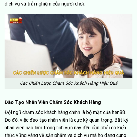
dịch vụ và trải nghiệm của người chơi.
Các Chiến Lược Chăm Sóc Khách Hàng Hiệu Quả
Đào Tạo Nhân Viên Chăm Sóc Khách Hàng
Đội ngũ chăm sóc khách hàng chính là bộ mặt của hen88.
Do đó, việc đào tạo nhân viên là cực kỳ quan trọng. Bất kỳ
nhân viên nào làm trong lĩnh vực này đều cần phải có kiến
thức vững vàng về sản phẩm và dịch vụ mà họ đang cung