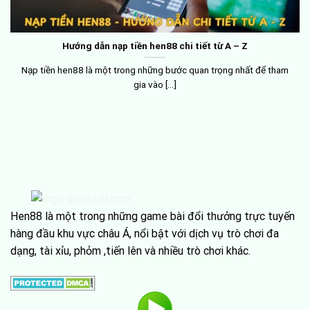
Hướng dẫn nạp tiền hen88 chi tiết từ A – Z
Nạp tiền hen88 là một trong những bước quan trọng nhất để tham
gia vào [...]
Hen88 là một trong những game bài đổi thưởng trực tuyến
hàng đầu khu vực châu Á, nổi bật với dịch vụ trò chơi đa
dạng, tài xỉu, phỏm ,tiến lên và nhiều trò chơi khác.